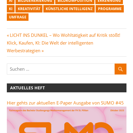
AI
BILDGENERIERUNG
BILDKOMPOSITION
ERKENNUNG
KI
KREATIVITÄT
KÜNSTLICHE INTELLIGENZ
PROGRAMME
UMFRAGE
Beitragsnavigation
Vorheriger
LICHT INS DUNKEL – Wo Wohltätigkeit auf Kritik stößt!
Nächster
Beitrag:
Klick, Kaufen, KI: Die Welt der intelligenten
Beitrag:
Werbestrategien
AKTUELLES HEFT
Hier gehts zur aktuellen E-Paper Ausgabe von SUMO #45