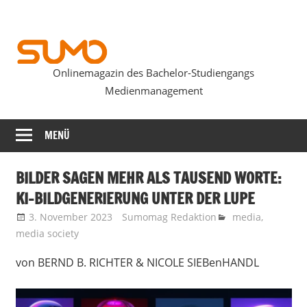
Zum
Inhalt
springen
Onlinemagazin des Bachelor-Studiengangs
SUMOmag
Medienmanagement
MENÜ
BILDER SAGEN MEHR ALS TAUSEND WORTE:
KI-BILDGENERIERUNG UNTER DER LUPE
3. November 2023
Sumomag Redaktion
media
,
media society
von BERND B. RICHTER & NICOLE SIEBenHANDL