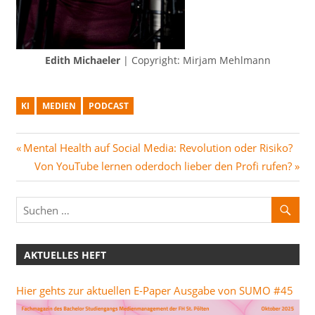
Edith Michaeler
| Copyright: Mirjam Mehlmann
KI
MEDIEN
PODCAST
Beitragsnavigation
Vorheriger
Mental Health auf Social Media: Revolution oder Risiko?
Beitrag:
Nächster
Von YouTube lernen oderdoch lieber den Profi rufen?
Beitrag:
AKTUELLES HEFT
Hier gehts zur aktuellen E-Paper Ausgabe von SUMO #45