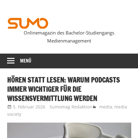
Zum
Inhalt
springen
Onlinemagazin des Bachelor-Studiengangs
SUMOmag
Medienmanagement
MENÜ
HÖREN STATT LESEN: WARUM PODCASTS
IMMER WICHTIGER FÜR DIE
WISSENSVERMITTLUNG WERDEN
5. Februar 2026
Sumomag Redaktion
media
,
media
society