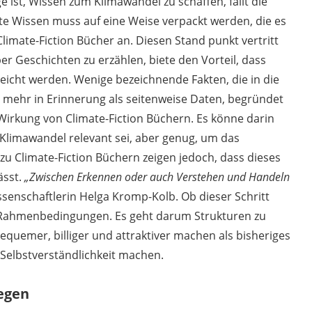
 ist, Wissen zum Klimawandel zu schaffen, fällt die
kte Wissen muss auf eine Weise verpackt werden, die es
limate-Fiction Bücher an. Diesen Stand punkt vertritt
r Geschichten zu erzählen, biete den Vorteil, dass
eicht werden. Wenige bezeichnende Fakten, die in die
 mehr in Erinnerung als seitenweise Daten, begründet
 Wirkung von Climate-Fiction Büchern. Es könne darin
n Klimawandel relevant sei, aber genug, um das
u Climate-Fiction Büchern zeigen jedoch, dass dieses
ässt.
„Zwischen Erkennen oder auch Verstehen und Handeln
enschaftlerin Helga Kromp-Kolb. Ob dieser Schritt
n Rahmenbedingungen. Es geht darum Strukturen zu
equemer, billiger und attraktiver machen als bisheriges
 Selbstverständlichkeit machen.
regen