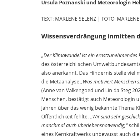
Ursula Poznanski und Meteorologin He
TEXT: MARLENE SELENZ | FOTO: MARLENE
Wissensverdrängung inmitten 
„Der Klimawandel ist ein ernstzunehmendes 
des österreichi schen Umweltbundesamts v
also anerkannt. Das Hindernis stelle vie
die Metaanalyse
„Was motiviert Menschen si
(Anne van Valkengoed und Lin da Steg 2020
Menschen, bestätigt auch Meteorologin u
Jahren über das wenig bekannte Thema Kl
Öffentlichkeit fehlte.
„Wir sind sehr geschic
manchmal auch überlebensnotwendig,“
schi
eines Kernkraftwerks unbewusst auch die