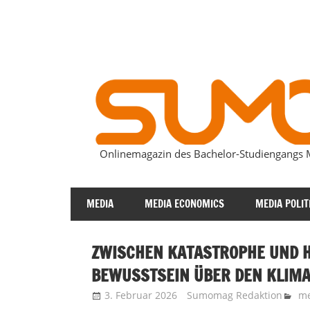
Zum
Inhalt
springen
Onlinemagazin des Bachelor-Studiengang
SUMOmag
MEDIA
MEDIA ECONOMICS
MEDIA POLIT
ZWISCHEN KATASTROPHE UND H
BEWUSSTSEIN ÜBER DEN KLIM
3. Februar 2026
Sumomag Redaktion
m