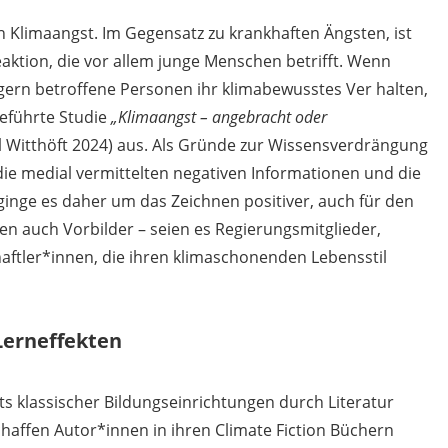
 Klimaangst. Im Gegensatz zu krankhaften Ängsten, ist
eaktion, die vor allem junge Menschen betrifft. Wenn
gern betroffene Personen ihr klimabewusstes Ver halten,
geführte Studie
„Klimaangst – angebracht oder
 Witthöft 2024) aus. Als Gründe zur Wissensverdrängung
e medial vermittelten negativen Informationen und die
e ginge es daher um das Zeichnen positiver, auch für den
ien auch Vorbilder – seien es Regierungsmitglieder,
ftler*innen, die ihren klimaschonenden Lebensstil
Lerneffekten
s klassischer Bildungseinrichtungen durch Literatur
schaffen Autor*innen in ihren Climate Fiction Büchern