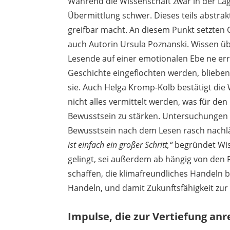
Während die Wissenschaft zwar in der Lage
Übermittlung schwer. Dieses teils abstra
greifbar macht. An diesem Punkt setzten C
auch Autorin Ursula Poznanski. Wissen übe
Lesende auf einer emotionalen Ebe ne err
Geschichte eingeflochten werden, blieben
sie. Auch Helga Kromp-Kolb bestätigt die
nicht alles vermittelt werden, was für de
Bewusstsein zu stärken. Untersuchungen z
Bewusstsein nach dem Lesen rasch nachl
ist einfach ein großer Schritt,“
begründet Wiss
gelingt, sei außerdem ab hängig von de
schaffen, die klimafreundliches Handeln b
Handeln, und damit Zukunftsfähigkeit zur
Impulse, die zur Vertiefung an