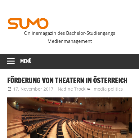
Zum
Inhalt
springen
Onlinemagazin des Bachelor-Studiengangs
SUMOmag
Medienmanagement
MENÜ
FÖRDERUNG VON THEATERN IN ÖSTERREICH
17. November 2017
Nadine Trocki
media politics