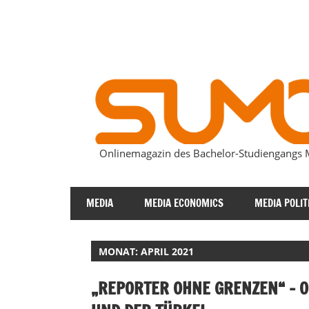
Zum
Inhalt
springen
Onlinemagazin des Bachelor-Studiengang
SUMOmag
MEDIA
MEDIA ECONOMICS
MEDIA POLIT
MONAT:
APRIL 2021
„REPORTER OHNE GRENZEN“ – O