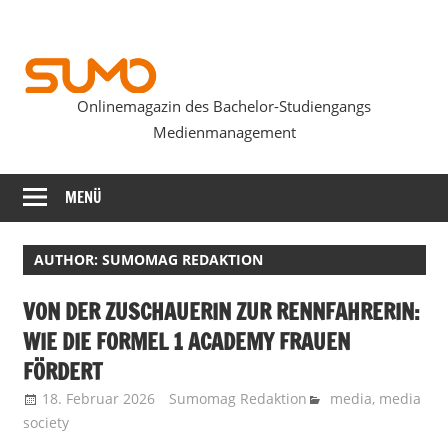
Zum
Inhalt
springen
Onlinemagazin des Bachelor-Studiengangs
SUMOmag
Medienmanagement
MENÜ
AUTHOR: SUMOMAG REDAKTION
VON DER ZUSCHAUERIN ZUR RENNFAHRERIN:
WIE DIE FORMEL 1 ACADEMY FRAUEN
FÖRDERT
18. Februar 2026
Sumomag Redaktion
media
,
media
society