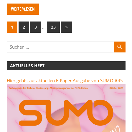
WEITERLESEN
Seitennummerierung
…
Nächste
1
2
3
23
»
Beiträge
der
Beiträge
AKTUELLES HEFT
Hier gehts zur aktuellen E-Paper Ausgabe von SUMO #45