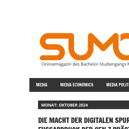
Zum
Inhalt
springen
Onlinemagazin des Bachelor-Studiengang
SUMOmag
MEDIA
MEDIA ECONOMICS
MEDIA POLIT
MONAT:
OKTOBER 2024
DIE MACHT DER DIGITALEN SPUR