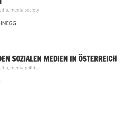
edia
,
media society
CHNEGG
DEN SOZIALEN MEDIEN IN ÖSTERREICH
edia
,
media politics
I