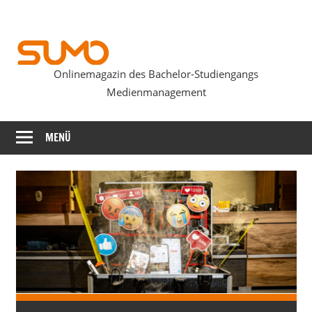
Zum
Inhalt
springen
Onlinemagazin des Bachelor-Studiengangs
SUMOmag
Medienmanagement
MENÜ