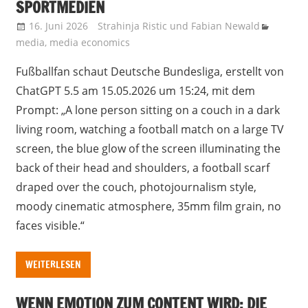
SPORTMEDIEN
16. Juni 2026
Strahinja Ristic
und
Fabian Newald
media
,
media economics
Fußballfan schaut Deutsche Bundesliga, erstellt von
ChatGPT 5.5 am 15.05.2026 um 15:24, mit dem
Prompt: „A lone person sitting on a couch in a dark
living room, watching a football match on a large TV
screen, the blue glow of the screen illuminating the
back of their head and shoulders, a football scarf
draped over the couch, photojournalism style,
moody cinematic atmosphere, 35mm film grain, no
faces visible.“
WEITERLESEN
WENN EMOTION ZUM CONTENT WIRD: DIE