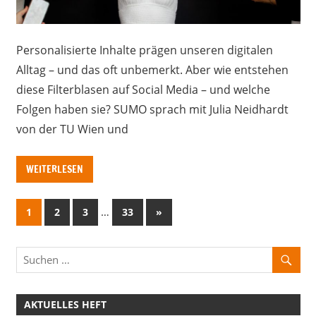
Personalisierte Inhalte prägen unseren digitalen
Alltag – und das oft unbemerkt. Aber wie entstehen
diese Filterblasen auf Social Media – und welche
Folgen haben sie? SUMO sprach mit Julia Neidhardt
von der TU Wien und
WEITERLESEN
Seitennummerierung
…
Nächste
1
2
3
33
»
Beiträge
der
Beiträge
AKTUELLES HEFT