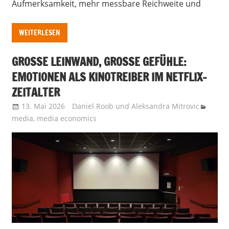
Aufmerksamkeit, mehr messbare Reichweite und
WEITERLESEN
GROSSE LEINWAND, GROSSE GEFÜHLE: EM
OTIONEN ALS KINOTREIBER IM NETFLIX-ZE
ITALTER
13. Mai 2026
Daniel Roob
und
Aleksandra Mitrovic
media
,
media economics