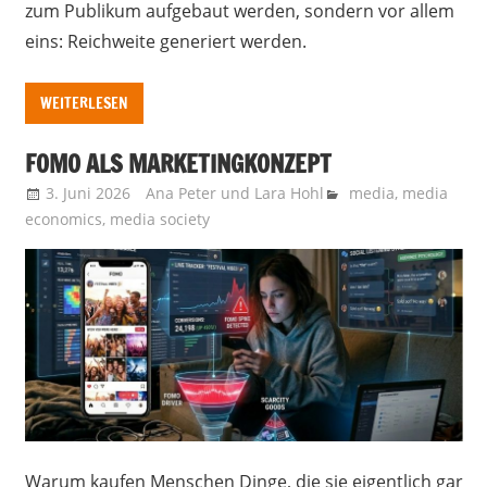
zum Publikum aufgebaut werden, sondern vor allem
eins: Reichweite generiert werden.
WEITERLESEN
FOMO ALS MARKETINGKONZEPT
3. Juni 2026
Ana Peter
und
Lara Hohl
media
,
media
economics
,
media society
Warum kaufen Menschen Dinge, die sie eigentlich gar