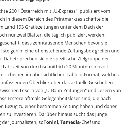
chte 2001 Österreich mit „U-Express“, publiziert vom
h in diesem Bereich des Printmarktes schaffte die
 im Land 193 Gratiszeitungen unter dem Dach der
och nur zwei Blätter, die täglich publiziert werden:
 geschafft, dass zehntausende Menschen bevor sie
l steigen in eine offenstehende Zeitungsbox greifen und
 Dabei sprechen sie die spezifische Zielgruppe der
e Fahrzeit von durchschnittlich 20 Minuten sinnvoll
 erscheinen im übersichtlichen Tabloid-Format, welches
d umfassenden Überblick über das aktuelle Geschehen
e zwischen Lesern von „U-Bahn-Zeitungen“ und Lesern von
ass Erstere oftmals Gelegenheitsleser sind, die nach
ten Bezug zu einer bestimmen Zeitung haben und daher
dien zu investieren. Darüber hinaus sucht das junge
der Journalisten, so
Tonini
,
Tamedia
-Chef und