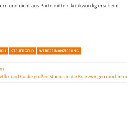
n und nicht aus Parteimitteln kritikwürdig erscheint.
ICH
STEUERGELD
WERBEFINANZIERUNG
on
ter
etflix und Co die großen Studios in die Knie zwingen möchten
g: