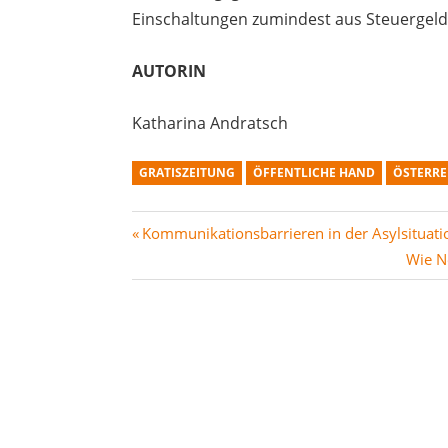
Einschaltungen zumindest aus Steuergelder
AUTORIN
Katharina Andratsch
GRATISZEITUNG
ÖFFENTLICHE HAND
ÖSTERRE
Beitragsnavigation
Vorheriger
Kommunikationsbarrieren in der Asylsituati
Beitrag:
Nächs
Wie N
Beitra