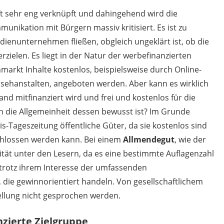
ft sehr eng verknüpft und dahingehend wird die
unikation mit Bürgern massiv kritisiert. Es ist zu
dienunternehmen fließen, obgleich ungeklärt ist, ob die
ielen. Es liegt in der Natur der werbefinanzierten
arkt Inhalte kostenlos, beispielsweise durch Online-
rnsehanstalten, angeboten werden. Aber kann es wirklich
nd mitfinanziert wird und frei und kostenlos für die
ch die Allgemeinheit dessen bewusst ist? Im Grunde
-Tageszeitung öffentliche Güter, da sie kostenlos sind
hlossen werden kann. Bei einem
Allmendegut
, wie der
ität unter den Lesern, da es eine bestimmte Auflagenzahl
d trotz ihrem Interesse der umfassenden
die gewinnorientiert handeln. Von gesellschaftlichem
ellung nicht gesprochen werden.
enzierte Zielgruppe