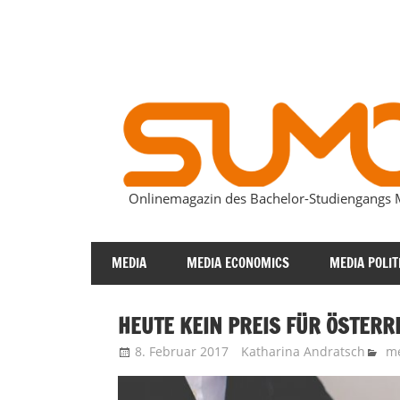
Zum
Inhalt
springen
Onlinemagazin des Bachelor-Studiengang
SUMOmag
MEDIA
MEDIA ECONOMICS
MEDIA POLIT
HEUTE KEIN PREIS FÜR ÖSTERR
8. Februar 2017
Katharina Andratsch
me