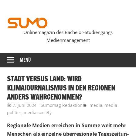
Zum
Inhalt
springen
Onlinemagazin des Bachelor-Studiengangs
SUMOmag
Medienmanagement
MENÜ
STADT VERSUS LAND: WIRD
KLIMAJOURNALISMUS IN DEN REGIONEN
ANDERS WAHRGENOMMEN?
7. Juni 2024
Sumomag Redaktion
media
,
media
politics
,
media society
Regionale Medien erreichen in Summe weit mehr
Menschen als einzelne überregionale Tageszeitun-