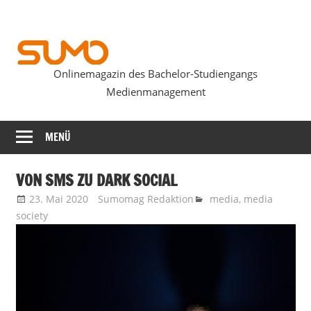
Zum
Inhalt
springen
Onlinemagazin des Bachelor-Studiengangs
SUMOmag
Medienmanagement
MENÜ
VON SMS ZU DARK SOCIAL
23. Mai 2020
Sumomag Redaktion
media
,
media
society