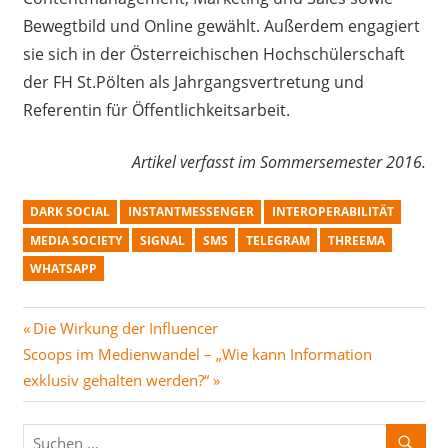
Bewegtbild und Online gewählt. Außerdem engagiert
sie sich in der Österreichischen Hochschülerschaft
der FH St.Pölten als Jahrgangsvertretung und
Referentin für Öffentlichkeitsarbeit.
Artikel verfasst im Sommersemester 2016.
DARK SOCIAL
INSTANTMESSENGER
INTEROPERABILITÄT
MEDIA SOCIETY
SIGNAL
SMS
TELEGRAM
THREEMA
WHATSAPP
Beitragsnavigation
Vorheriger
Die Wirkung der Influencer
Nächster
Beitrag:
Scoops im Medienwandel – „Wie kann Information
Beitrag:
exklusiv gehalten werden?“