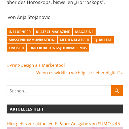
aber des Horoskops, bisweilen „
Horroskops
“.
v
on Anja Stojanovic
INFLUENCER
KLATSCHMAGAZINE
MAGAZINE
MASSENKOMMUNIKATION
MEDIENKLATSCH
QUALITÄT
TRATSCH
UNTERHALTUNGSJOURNALISMUS
Beitragsnavigation
Vorheriger
Print-Design als Markentool
Beitrag:
Nächster
Wenn es wirklich wichtig ist: lieber digital?
Beitrag:
AKTUELLES HEFT
Hier gehts zur aktuellen E-Paper Ausgabe von SUMO #45