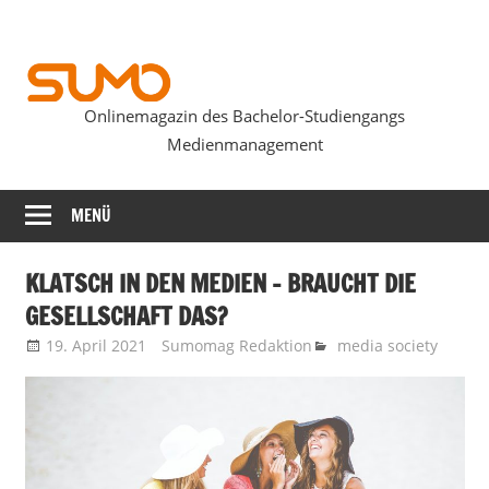
Zum
Inhalt
springen
Onlinemagazin des Bachelor-Studiengangs
SUMOmag
Medienmanagement
MENÜ
KLATSCH IN DEN MEDIEN – BRAUCHT DIE
GESELLSCHAFT DAS?
19. April 2021
Sumomag Redaktion
media society