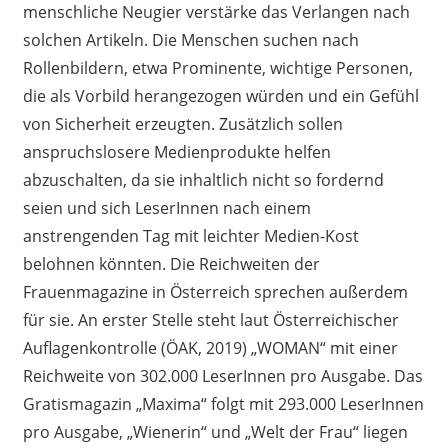
menschliche Neugier verstärke das Verlangen nach
solchen Artikeln. Die Menschen suchen nach
Rollenbildern,
etwa
P
rominente, wichtige Personen
,
die als Vorbild herangezogen w
ü
rden und ein Gefühl
von Sicherheit erzeug
t
en. Zusätzlich sollen
anspruchslosere Medienprodukte helfen
abzuschalten, da sie
i
nhaltlich nicht so fordernd
seien und sich LeserInnen nach einem
anstrengenden Tag mit leichter Medien-Kost
belohnen könnten.
Die Reichweiten der
Frauenmagazine in Österreich sprechen außerdem
für sie. An erster Stelle steht laut Österreichische
r
Auflagenkontrolle
(ÖAK, 2019)
„WOMAN“ mit einer
Reichweite von 302
.
000 LeserInnen pro Ausgabe. Das
Gratismagazin „Maxima“ folgt mit 293
.
000 LeserInnen
pro Ausgabe
,
„Wienerin“ und „Welt der Frau“ liegen