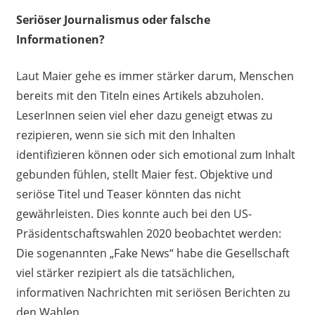
Seriöser Journalismus oder falsche
Informationen?
Laut Maier gehe es immer stärker darum
,
Menschen
bereits mit den Titeln
eines Artikels
abzuholen.
LeserInnen seien viel eher dazu geneigt etwas zu
rezipieren, wenn sie sich mit den Inhalten
identifizieren können oder sich emotional zum Inhalt
gebunden fühlen, s
tellt
Maier
fest
. Objektive und
seriöse Titel und Teaser könn
t
en das nicht
gewährleisten.
Dies
konnte
auch bei den US-
Präsidentschaftswahlen 2020
beobachtet werden
:
Die sogenannten
„
Fake News
“
habe die Gesellschaft
viel stärker rezipiert als die tatsächlich
en,
informativen Nachrichten mit seriösen Berichten zu
den Wahlen.