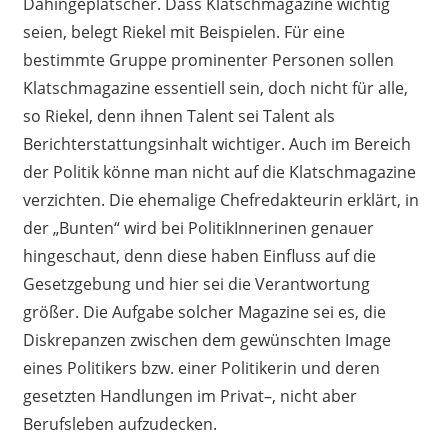
D
ahingeplätscher.
Das
s
Klatschmagazine wichtig
seien
,
belegt Riekel mit Beispielen. Für eine
bestimmte Gruppe
p
rominenter Personen sollen
Klatschmagazine
essentiell
sein
, doch nicht für alle
,
so Riekel, denn
ihnen
Talent
sei Talent als
Berichterstattungsinhalt wichtiger.
Auch im Bereich
der Politik
könne man nicht auf die Klatschmagazine
verzichten. Die ehemalige Chefredakteurin
erklärt, in
der
„
Bunten
“
wird bei Politik
Innerinen
genauer
hingeschaut, denn diese haben Einfluss auf die
Gesetzgebung und hier sei die Verantwortung
größer. Die Aufgabe solcher Magazine sei es, die
Diskrepanzen zwischen dem gewünschten Image
eines Politikers
bzw. einer Politikerin
und
deren
gesetzten Handlungen im Privat
–
, nicht aber
Berufsleben
aufzud
ecken.