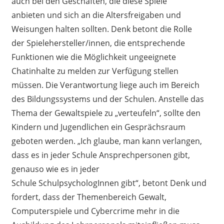
auch
bei den
Geschäfte
n
, die diese Spiele
anbieten
und
sich an die Altersfreigaben und
Weisungen
halten
sollten
.
Denk betont die Rolle
der
Spielehersteller
/i
nnen
, die entsprechende
Funktionen wie die Möglichkeit
ungeeignete
Chatinhalte
zu
melden
zur Verfügung stellen
müssen.
Die Verantwortung liege auch im Bereich
des Bildungssystem
s
und der
Schulen
. Anstelle das
Thema der Gewaltspiele zu „verteufeln“, sollte den
Kindern und Jugendlichen ein Gesprächsraum
geboten werden.
„Ich glaube
,
man kann verlangen,
dass es in jeder Schule Ansprechpersonen gibt,
genauso wie es in jeder
Schule SchulpsychologInnen gibt
“, betont Denk und
fordert, dass der Themenbereich Gewalt,
Computerspiele und Cybercrime mehr in die