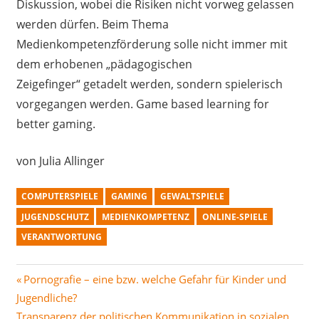
Diskussion
, wobei die Risiken nicht vorweg gelassen
werden dürfen.
Beim Thema
Medienkompetenzförderung solle nicht immer mit
dem
erhobenen
„pädagogischen
Zeigefinger“
getadelt werden, sondern spielerisch
vorgegangen werden.
Game based learning for
better gaming.
von Julia Allinger
COMPUTERSPIELE
GAMING
GEWALTSPIELE
JUGENDSCHUTZ
MEDIENKOMPETENZ
ONLINE-SPIELE
VERANTWORTUNG
Beitragsnavigation
Vorheriger
Pornografie – eine bzw. welche Gefahr für Kinder und
Beitrag:
Jugendliche?
Nächster
Transparenz der politischen Kommunikation in sozialen