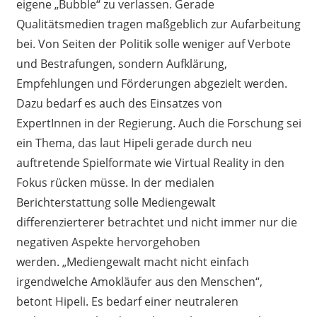
eigene „Bubble“ zu verlassen. Gerade
Qualitätsmedien tragen maßgeblich zur Aufarbeitung
bei. Von Seiten der Politik solle weniger auf Verbote
und Bestrafungen, sondern Aufklärung,
Empfehlungen und Förderungen abgezielt werden.
Dazu bedarf es auch de
s
Einsatz
es
von
ExpertInnen in der Regierung.
Auch die Forschung sei
ein Thema, das
laut Hipeli
gerade durch neu
auftretende Spiel
form
ate
wie Virtual Reality
in den
Fokus rücken müsse.
In der medialen
Berichterstattung
solle Mediengewalt
differenziertere
r
betrachtet
und nicht immer nur die
negativen Aspekte hervorgehoben
werden
.
„Mediengewalt macht nicht einfach
irgendwelche Amokläufer aus den Menschen
“,
betont Hipeli.
Es bedarf einer neutraleren