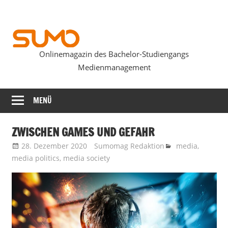
Zum
Inhalt
springen
Onlinemagazin des Bachelor-Studiengangs
SUMOmag
Medienmanagement
MENÜ
ZWISCHEN GAMES UND GEFAHR
28. Dezember 2020
Sumomag Redaktion
media
,
media politics
,
media society