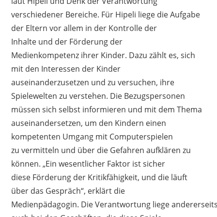
laut Hipeli
und Denk
d
er
Verantwortung
verschiedener Bereiche
.
Für
Hipeli liege
die
Aufgabe
der Eltern vor allem in der
Kontrolle
der
Inhalte
und
der
Förderung der
Medienkompetenz
ihrer Kinder.
Dazu
zählt
es
, sich
mit den Interessen der Kinder
auseinanderzusetzen
und
zu versuchen,
ihre
Spielewelten zu verstehen.
Die Bezugspersonen
müssen sich selbst informieren
und mit dem Thema
auseinandersetzen
, um
den Kindern
einen
kompetenten Umgang mit Computerspielen
zu
vermittel
n und über die Gefahren aufklären zu
können
.
„Ein wesentlicher Faktor ist sicher
diese
Förderung der
Kritikfähigkeit,
und die läuft
über das Gespräch
“,
erklärt
die
Medienpädagogin
.
Die
Verantwortung
liege
andererseit