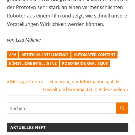
der Prototyp sehr stark an einen vermenschlichten
Roboter aus einem Film und zeigt, wie schnell unsere
Vorstellungen Wirklichkeit werden können.
von Lisa Müllner
APA
ARTIFICIAL INTELLIGENCE
AUTOMATED CONTENT
KÜNSTLICHE INTELLIGENZ
ROBOTERJOURNALISMUS
Beitragsnavigation
Vorheriger
Message Control – Steuerung der Informationspolitik
Beitrag:
Nächster
Gewalt und Kriminalität in Videospielen
Beitrag:
AKTUELLES HEFT