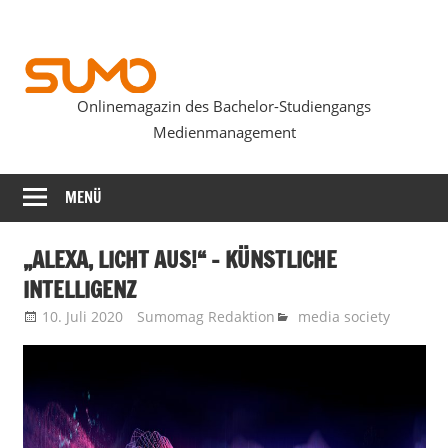
Zum
Inhalt
springen
Onlinemagazin des Bachelor-Studiengangs
SUMOmag
Medienmanagement
MENÜ
„ALEXA, LICHT AUS!“ – KÜNSTLICHE
INTELLIGENZ
10. Juli 2020
Sumomag Redaktion
media society