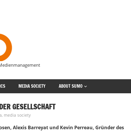
s Medienmanagement
ICS
MEDIA SOCIETY
ABOUT SUMO
 DER GESELLSCHAFT
a
,
media society
zosen, Alexis Barreyat und Kevin Perreau, Gründer des