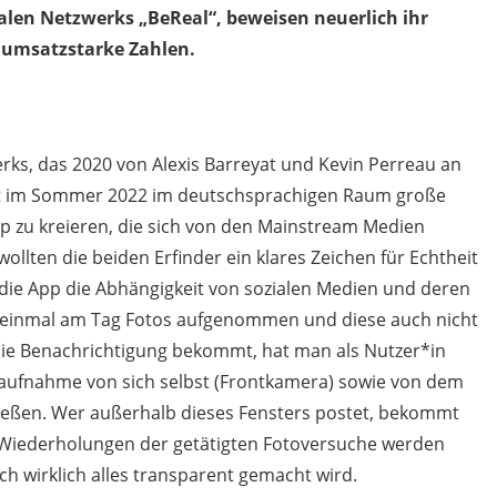
len Netzwerks „BeReal“, beweisen neuerlich ihr
r umsatzstarke Zahlen.
rks, das 2020 von Alexis Barreyat und Kevin Perreau an
rst im Sommer 2022 im deutschsprachigen Raum große
pp zu kreieren, die sich von den Mainstream Medien
ollten die beiden Erfinder ein klares Zeichen für Echtheit
e die App die Abhängigkeit von sozialen Medien und deren
 einmal am Tag Fotos aufgenommen und diese auch nicht
ie Benachrichtigung bekommt, hat man als Nutzer*in
aufnahme von sich selbst (Frontkamera) sowie von dem
ießen. Wer außerhalb dieses Fensters postet, bekommt
ie Wiederholungen der getätigten Fotoversuche werden
ch wirklich alles transparent gemacht wird.