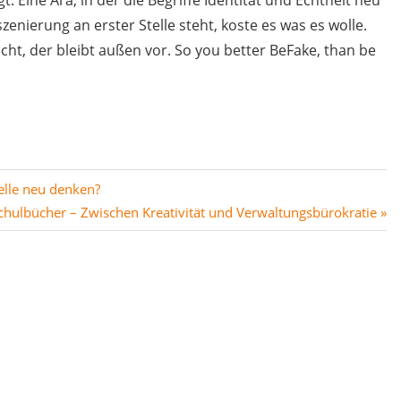
t. Eine Ära, in der die Begriffe Identität und Echtheit neu
szenierung an erster Stelle steht, koste es was es wolle.
cht, der bleibt außen vor. So you better BeFake, than be
elle neu denken?
ächster
chulbücher – Zwischen Kreativität und Verwaltungsbürokratie
eitrag: