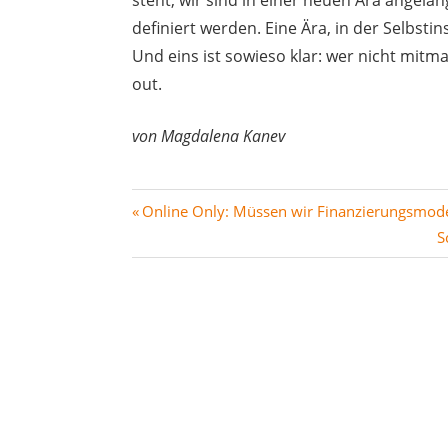
steht, wir sind in einer neuen Ära angelang
definiert werden. Eine Ära, in der Selbstin
Und eins ist sowieso klar: wer nicht mitma
out.
von
Magdalena Kanev
Beitragsnavigation
Vorheriger
Online Only: Müssen wir Finanzierungsmod
Beitrag:
N
S
B