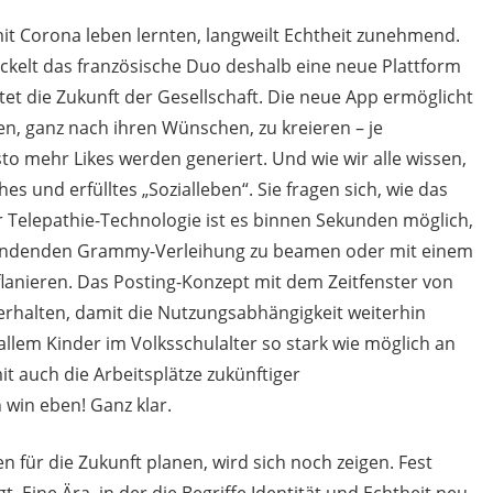
 mit Corona leben lernten, langweilt Echtheit zunehmend.
wickelt das französische Duo deshalb eine neue Plattform
et die Zukunft der Gesellschaft. Die neue App ermöglicht
en, ganz nach ihren Wünschen, zu kreieren – je
sto mehr Likes werden generiert. Und wie wir alle wissen,
hes und erfülltes „Sozialleben“. Sie fragen sich, wie das
r Telepathie-Technologie ist es binnen Sekunden möglich,
ttfindenden Grammy-Verleihung zu beamen oder mit einem
lanieren. Das Posting-Konzept mit dem Zeitfenster von
erhalten, damit die Nutzungsabhängigkeit weiterhin
r allem Kinder im Volksschulalter so stark wie möglich an
it auch die Arbeitsplätze zukünftiger
 win eben! Ganz klar.
 für die Zukunft planen, wird sich noch zeigen. Fest