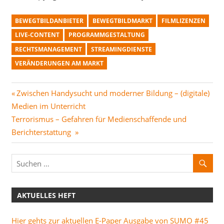
BEWEGTBILDANBIETER
BEWEGTBILDMARKT
FILMLIZENZEN
LIVE-CONTENT
PROGRAMMGESTALTUNG
RECHTSMANAGEMENT
STREAMINGDIENSTE
VERÄNDERUNGEN AM MARKT
Beitragsnavigation
Vorheriger
Zwischen Handysucht und moderner Bildung – (digitale)
Beitrag:
Medien im Unterricht
Nächster
Terrorismus – Gefahren für Medienschaffende und
Beitrag:
Berichterstattung
AKTUELLES HEFT
Hier gehts zur aktuellen E-Paper Ausgabe von SUMO #45