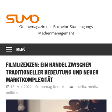
Zum
Inhalt
springen
Onlinemagazin des Bachelor-Studiengangs
SUMOmag
Medienmanagement
MENÜ
FILMLIZENZEN: EIN HANDEL ZWISCHEN
TRADITIONELLER BEDEUTUNG UND NEUER
MARKTKOMPLEXITÄT
13. Mai 2022
Sumomag Redaktion
media
,
media
politics