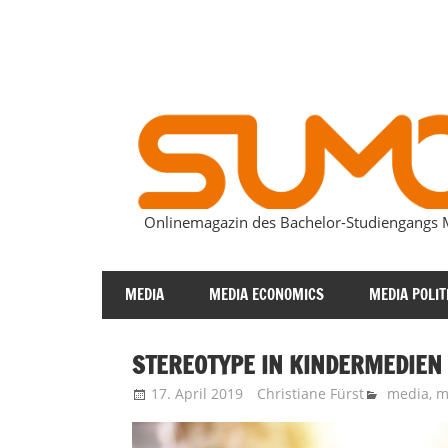
Zum
Inhalt
springen
Onlinemagazin des Bachelor-Studiengang
SUMOmag
MEDIA
MEDIA ECONOMICS
MEDIA POLIT
STEREOTYPE IN KINDERMEDIEN
17. April 2019
Christiane Fürst
media
,
m