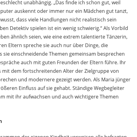
eschlecht unabhängig. „Das finde ich schon gut, weil
puter auskennt oder immer nur ein Mädchen gut tanzt,
bewusst, dass viele Handlungen nicht realistisch sein
en Detektiv spielen ist ein wenig schwierig.“ Als Vorbild
ben ähnlich seien, wie eine extrem talentierte Tänzerin,
ren Eltern spreche sie auch nur über Dinge, die
 dass sie einschneidende Themen gemeinsam besprechen
espräche auch mit guten Freunden der Eltern führe. Ihr
 mit dem fortschreitenden Alter der Zielgruppe von
brechen und modernere gezeigt werden. Als Maria jünger
ößeren Einfluss auf sie gehabt. Ständige Wegbegleiter
nsam mit ihr aufwachsen und auch wichtigere Themen
n
grammen der eigenen Kindheit verweisen alle befragten