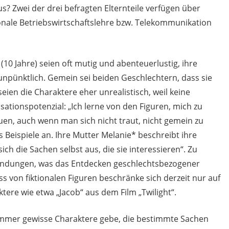
? Zwei der drei befragten Elternteile verfügen über
onale Betriebswirtschaftslehre bzw. Telekommunikation
(10 Jahre) seien oft mutig und abenteuerlustig, ihre
npünktlich. Gemein sei beiden Geschlechtern, dass sie
 seien die Charaktere eher unrealistisch, weil keine
sationspotenzial: „Ich lerne von den Figuren, mich zu
en, auch wenn man sich nicht traut, nicht gemein zu
s Beispiele an. Ihre Mutter Melanie* beschreibt ihre
sich die Sachen selbst aus, die sie interessieren“. Zu
sendungen, was das Entdecken geschlechtsbezogener
s von fiktionalen Figuren beschränke sich derzeit nur auf
re wie etwa „Jacob“ aus dem Film „Twilight“.
 immer gewisse Charaktere gebe, die bestimmte Sachen