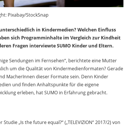
ght: Pixabay/StockSnap
nterschiedlich in Kindermedien? Welchen Einfluss
aben sich Programminhalte im Vergleich zur Kindheit
deren Fragen interviewte SUMO Kinder und Eltern.
nige Sendungen im Fernsehen“, berichtete eine Mutter
rklich um die Qualität von Kindermedienformaten? Gerade
n und MacherInnen dieser Formate sein. Denn Kinder
Medien und finden Anhaltspunkte für die eigene
wicklung erleben, hat SUMO in Erfahrung gebracht.
 Studie „Is the future equal?“ („TELEVIZION“ 2017/2) von