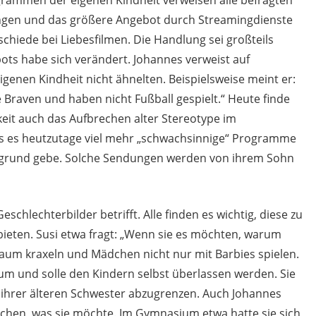
ungen und das größere Angebot durch Streamingdienste
chiede bei Liebesfilmen. Die Handlung sei großteils
ots habe sich verändert. Johannes verweist auf
igenen Kindheit nicht ähnelten. Beispielsweise meint er:
Braven und haben nicht Fußball gespielt.“ Heute finde
eit auch das Aufbrechen alter Stereotype im
s es heutzutage viel mehr „schwachsinnige“ Programme
ergrund gebe. Solche Sendungen werden von ihrem Sohn
eschlechterbilder betrifft. Alle finden es wichtig, diese zu
bieten. Susi etwa fragt: „Wenn sie es möchten, warum
Baum kraxeln und Mädchen nicht nur mit Barbies spielen.
rium und solle den Kindern selbst überlassen werden. Sie
 ihrer älteren Schwester abzugrenzen. Auch Johannes
chen, was sie möchte. Im Gymnasium etwa hatte sie sich