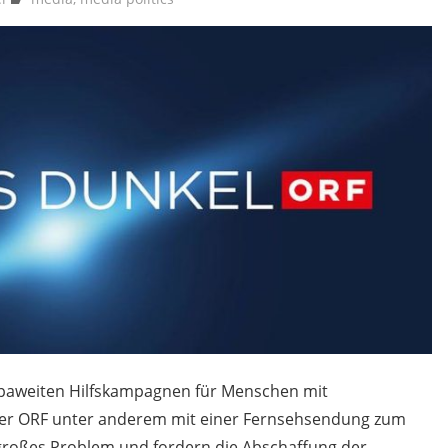
ropaweiten Hilfskampagnen für Menschen mit
 der ORF unter anderem mit einer Fernsehsendung zum
 großes Problem und fordern die Abschaffung der