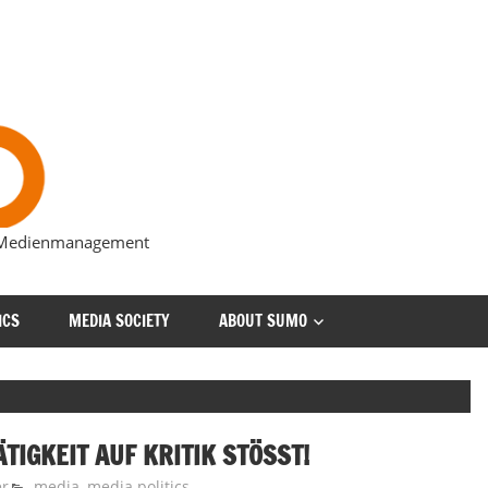
s Medienmanagement
ICS
MEDIA SOCIETY
ABOUT SUMO
TIGKEIT AUF KRITIK STÖSST!
er
media
,
media politics