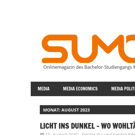
Zum
Inhalt
springen
Onlinemagazin des Bachelor-Studiengang
SUMOmag
MEDIA
MEDIA ECONOMICS
MEDIA POLIT
MONAT:
AUGUST 2023
LICHT INS DUNKEL – WO WOHLTÄ
16. August 2023
Emilija Ilic
und
Sophie Ed