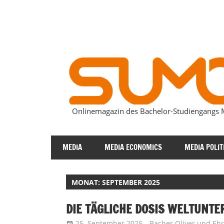
Zum
Inhalt
springen
Onlinemagazin des Bachelor-Studiengang
SUMOmag
MEDIA
MEDIA ECONOMICS
MEDIA POLIT
MONAT:
SEPTEMBER 2025
DIE TÄGLICHE DOSIS WELTUNTE
25. September 2025
Bacher Oliver
und
Ehr