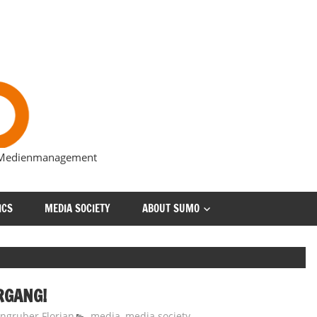
s Medienmanagement
ICS
MEDIA SOCIETY
ABOUT SUMO
RGANG!
ngruber Florian
media
,
media society