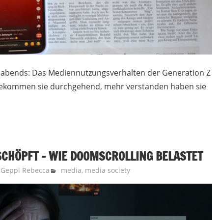
 abends: Das Mediennutzungsverhalten der Generation Z
 bekommen sie durchgehend, mehr verstanden haben sie
SCHÖPFT – WIE DOOMSCROLLING BELASTET
d
Geppl Rebecca
media
,
media society