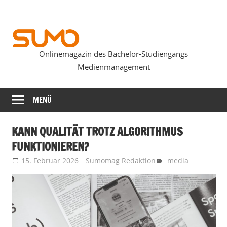
Zum
Inhalt
springen
Onlinemagazin des Bachelor-Studiengangs
SUMOmag
Medienmanagement
MENÜ
KANN QUALITÄT TROTZ ALGORITHMUS
FUNKTIONIEREN?
15. Februar 2026
Sumomag Redaktion
media