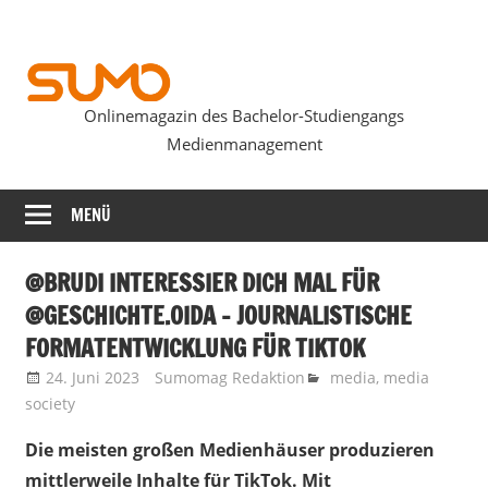
Zum
Inhalt
springen
Onlinemagazin des Bachelor-Studiengangs
SUMOmag
Medienmanagement
MENÜ
@BRUDI INTERESSIER DICH MAL FÜR
@GESCHICHTE.OIDA – JOURNALISTISCHE
FORMATENTWICKLUNG FÜR TIKTOK
24. Juni 2023
Sumomag Redaktion
media
,
media
society
Die meisten großen Medienhäuser produzieren
mittlerweile Inhalte für TikTok. Mit