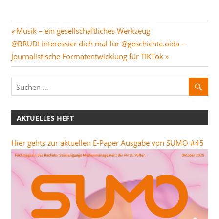
Beitragsnavigation
Vorheriger
Musik – ein gesellschaftliches Werkzeug
Nächster
Beitrag:
@BRUDI interessier dich mal für @geschichte.oida –
Beitrag:
Journalistische Formatentwicklung für TIKTok
AKTUELLES HEFT
Hier gehts zur aktuellen E-Paper Ausgabe von SUMO #45