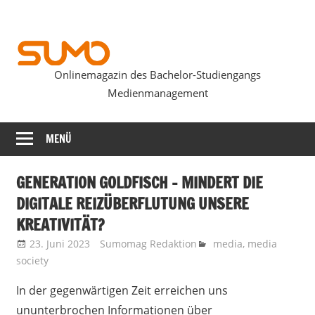
Zum
Inhalt
springen
Onlinemagazin des Bachelor-Studiengangs
SUMOmag
Medienmanagement
MENÜ
GENERATION GOLDFISCH – MINDERT DIE
DIGITALE REIZÜBERFLUTUNG UNSERE
KREATIVITÄT?
23. Juni 2023
Sumomag Redaktion
media
,
media
society
In der gegenwärtigen Zeit erreichen uns
ununterbrochen Informationen über