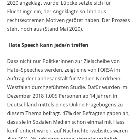
2020 angeklagt wurde.
Lübcke
setzte sich für
Flüchtlinge ein, der Angeklagte soll ihn aus
rechtsextremen Motiven getötet haben. Der Prozess
steht noch aus
(Stand Mai 2020).
Hate Speech kann jede/n treffen
Dass
nicht nur
PolitkerInnen
zur Zielscheibe von
Hate
–
Speeches
werden, zeigt
eine von FORSA im
Auftrag der Landesanstalt für Medien N
ordrhein-
Westfalen
durchgeführten Studie. Dafür wurden
im
Dezember 2018 1
.
005 Personen ab 14 Jahren in
Deutschland mittels eines Online-Fragebogens zu
diesem Thema befragt. 47% der Befragten
gaben
an,
dass sie in
S
ozialen Medien schon einmal mit Hass
konfrontiert waren
, auf
Nachrichtenwebsites waren