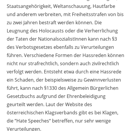
Staatsangehörigkeit, Weltanschauung, Hautfarbe
und anderem verbreiten, mit Freiheitsstrafen von bis
zu zwei Jahren bestraft werden können.
D
ie
Leugnung
des Holocaust
s
oder die Verherrlichung
der Taten der
NationalsozialistInnen
kann
nach §3
des Verbotsgesetzes
ebenfalls zu Verurteilungen
führen
.
Verschiedene Formen der
Hassreden
können
nicht nur strafrechtlich, sondern auch zivilrechtlich
verfolgt werden. Entsteht etwa durch eine
Hassrede
ein Schaden, der beispielsweise zu Gewinnverlusten
führt, kann nach §1330 des Allgemein Bürgerlichen
Gesetzbuchs aufgrund der Ehrenbeleidigung
geurteilt werden. Laut
der Website
des
österreichischen
Klagsverbands
gibt es
bei Klagen,
die
“
Hate
Speeches
“
betreffen, nur sehr wenige
Verurteilungen.