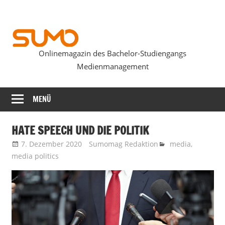
Zum
Inhalt
springen
Onlinemagazin des Bachelor-Studiengangs
SUMOmag
Medienmanagement
MENÜ
HATE SPEECH UND DIE POLITIK
7. Dezember 2020
Sumomag Redaktion
media
,
media politics