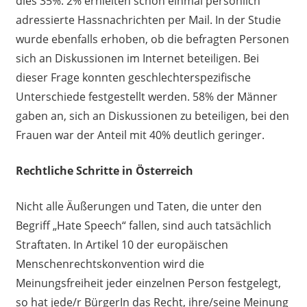
dies 35%. 2%
erhielten
schon einmal persönlich
adressierte Hassnachrichten per Mail. In der Studie
wurde ebenfalls erhoben, ob die
befragten Personen
sich an Diskussionen im Internet beteiligen. Bei
dieser Frage konnten geschlechterspezifische
Unterschiede festgestellt werden. 58% der Männer
gaben an, sich an Diskussionen zu beteiligen, bei den
Frauen war der Anteil mit 40% deutlich geringer.
Rechtliche Schritte in Österreich
Nicht
alle Äußerungen und Taten, die unter den
Begriff „
Hate
Speech“ fallen
, sind
auch
tatsächlich
Straftaten.
In Artikel
10 der europäischen
Menschenrechtskonvention
wird die
Meinungsfreiheit jeder einzelnen Person festgelegt,
so hat jede/r
BürgerIn
das Recht, ihre/seine Meinung