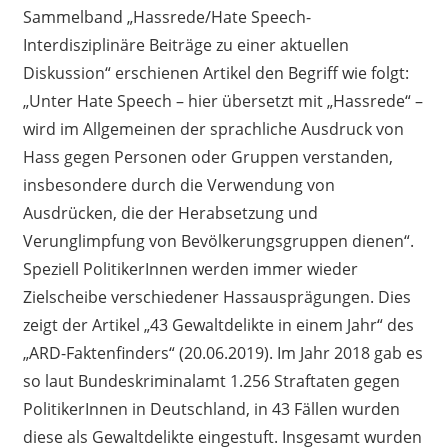
Sammelband „
Hassrede
/
Hate
Speech-
Interdisziplinäre Beiträge zu einer aktuellen
Diskussion“ erschienen Artikel den Begriff wie folgt:
„
Unter
Hate
Speech – hier übersetzt mit „
Hassrede
“ –
wird im Allgemeinen
der sprachliche Ausdruck von
Hass gegen Personen oder Gruppen verstan
d
en,
insbesondere durch die Verwendung von
Ausdrücken, die der Herabsetzung und
Verunglimpfung von Bevölkerungsgruppen dienen“.
Speziell
PolitikerInnen
werden
immer wieder
Zielscheibe
verschiedener Hassausprägungen
.
D
ies
zeigt
der
Artikel
„43 Gewaltdelikte in einem Jahr“
des
„ARD-Faktenfinders“
(20.06.2019)
. Im Jahr 2018 gab es
so
laut Bundeskriminalamt 1
.
256 Straftaten gegen
PolitikerInnen
in Deutschland
, in 43 Fällen wurden
diese als Gewaltdelikte eingestuft
. Insgesamt
wurden