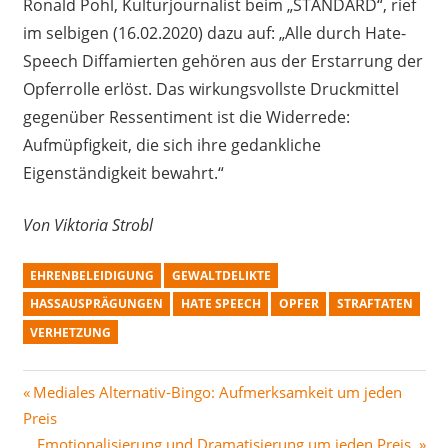
Ronald Pohl, Kulturjournalist beim „STANDARD“, rief
im selbigen (16.02.2020) dazu auf: „
Alle durch
Hate
-
Speech Diffamierten gehören aus der Erstarrung der
Opferrolle erlöst. Das wirkungsvollste Druckmittel
gegenüber Ressentiment ist die Widerrede:
Aufmüpfigkeit, die sich ihre gedankliche
Eigenständigkeit bewahrt.
“
V
on Viktoria Strobl
EHRENBELEIDIGUNG
GEWALTDELIKTE
HASSAUSPRÄGUNGEN
HATE SPEECH
OPFER
STRAFTATEN
VERHETZUNG
Beitragsnavigation
Vorheriger
Mediales Alternativ-Bingo: Aufmerksamkeit um jeden
Beitrag:
Preis
Nächster
Emotionalisierung und Dramatisierung um jeden Preis