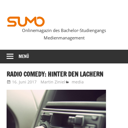
Zum
Inhalt
springen
Onlinemagazin des Bachelor-Studiengangs
SUMOmag
Medienmanagement
MENÜ
RADIO COMEDY: HINTER DEN LACHERN
16. Juni 2017
Martin Ziniel
media