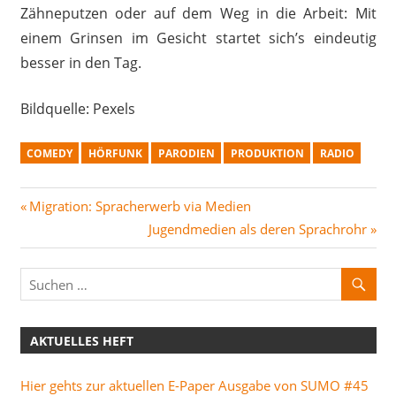
Zähneputzen oder auf dem Weg in die Arbeit: Mit
einem Grinsen im Gesicht startet sich’s eindeutig
besser in den Tag.
Bildquelle: Pexels
COMEDY
HÖRFUNK
PARODIEN
PRODUKTION
RADIO
Beitragsnavigation
Vorheriger
Migration: Spracherwerb via Medien
Beitrag:
Nächster
Jugendmedien als deren Sprachrohr
Beitrag:
AKTUELLES HEFT
Hier gehts zur aktuellen E-Paper Ausgabe von SUMO #45