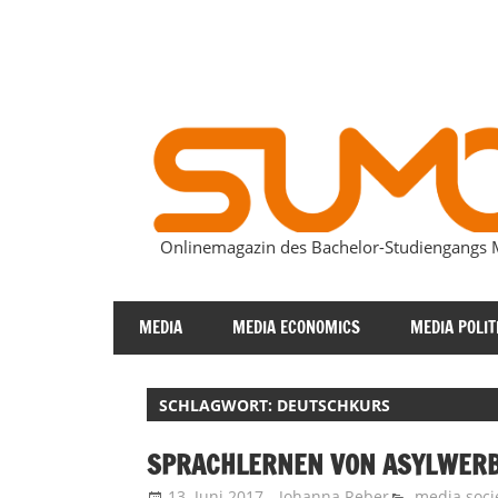
Zum
Inhalt
springen
Onlinemagazin des Bachelor-Studiengang
SUMOmag
MEDIA
MEDIA ECONOMICS
MEDIA POLIT
SCHLAGWORT:
DEUTSCHKURS
SPRACHLERNEN VON ASYLWERB
13. Juni 2017
Johanna Reber
media soci