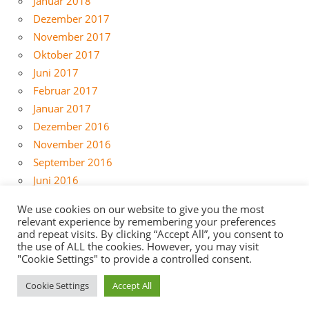
Januar 2018
Dezember 2017
November 2017
Oktober 2017
Juni 2017
Februar 2017
Januar 2017
Dezember 2016
November 2016
September 2016
Juni 2016
Mai 2016
We use cookies on our website to give you the most
April 2016
relevant experience by remembering your preferences
März 2016
and repeat visits. By clicking “Accept All”, you consent to
the use of ALL the cookies. However, you may visit
Februar 2016
"Cookie Settings" to provide a controlled consent.
Cookie Settings
Accept All
WordPress Theme: zeeDynamic by ThemeZee.