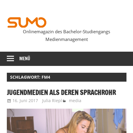
Zum
Inhalt
springen
Onlinemagazin des Bachelor-Studiengangs
SUMOmag
Medienmanagement
MENÜ
SCHLAGWORT:
FM4
JUGENDMEDIEN ALS DEREN SPRACHROHR
16. Juni 2017
Julia Riepl
media