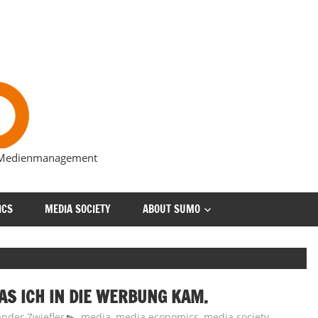
s Medienmanagement
ICS
MEDIA SOCIETY
ABOUT SUMO
AS ICH IN DIE WERBUNG KAM.
ander Zwiefler
media
,
media economics
,
media society