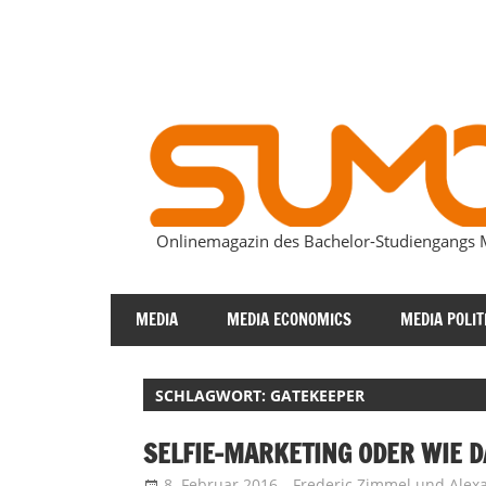
Zum
Inhalt
springen
Onlinemagazin des Bachelor-Studiengang
SUMOmag
MEDIA
MEDIA ECONOMICS
MEDIA POLIT
SCHLAGWORT:
GATEKEEPER
SELFIE-MARKETING ODER WIE D
8. Februar 2016
Frederic Zimmel
und
Alex