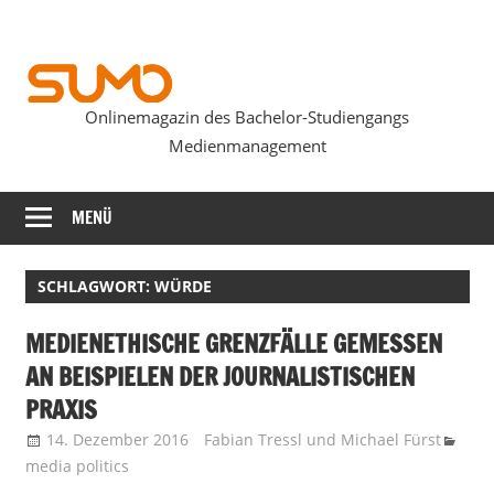
Zum
Inhalt
springen
Onlinemagazin des Bachelor-Studiengangs
SUMOmag
Medienmanagement
MENÜ
SCHLAGWORT:
WÜRDE
MEDIENETHISCHE GRENZFÄLLE GEMESSEN
AN BEISPIELEN DER JOURNALISTISCHEN
PRAXIS
14. Dezember 2016
Fabian Tressl
und
Michael Fürst
media politics