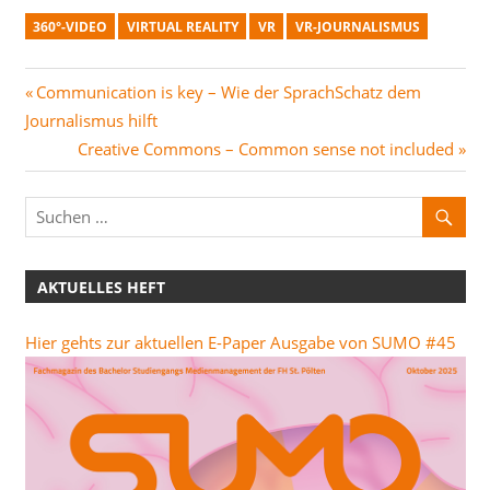
360°-VIDEO
VIRTUAL REALITY
VR
VR-JOURNALISMUS
Beitragsnavigation
Vorheriger
Communication is key – Wie der SprachSchatz dem
Beitrag:
Journalismus hilft
Nächster
Creative Commons – Common sense not included
Beitrag:
AKTUELLES HEFT
Hier gehts zur aktuellen E-Paper Ausgabe von SUMO #45