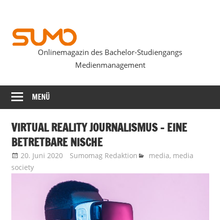
Zum
Inhalt
springen
Onlinemagazin des Bachelor-Studiengangs
SUMOmag
Medienmanagement
MENÜ
VIRTUAL REALITY JOURNALISMUS – EINE
BETRETBARE NISCHE
20. Juni 2020
Sumomag Redaktion
media
,
media
society