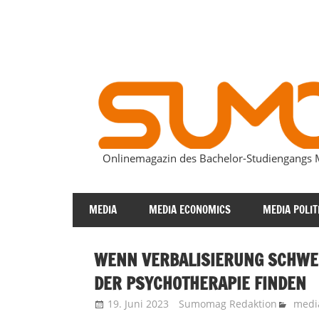
Zum
Inhalt
springen
Onlinemagazin des Bachelor-Studiengang
SUMOmag
MEDIA
MEDIA ECONOMICS
MEDIA POLIT
WENN VERBALISIERUNG SCHWERF
DER PSYCHOTHERAPIE FINDEN
19. Juni 2023
Sumomag Redaktion
medi