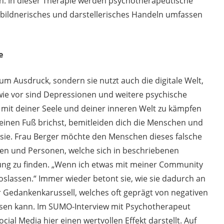
ben. In dieser Therapie werden psychotherapeutische
ldnerisches und darstellerisches Handeln umfassen
me
zum Ausdruck, sondern sie nutzt auch die digitale Welt,
wie vor sind Depressionen und weitere psychische
it deiner Seele und deiner inneren Welt zu kämpfen
deinen Fuß brichst, bemitleiden dich die Menschen und
t sie. Frau Berger möchte den Menschen dieses falsche
en und Personen, welche sich in beschriebenen
sung zu finden. „Wenn ich etwas mit meiner Community
 loslassen.“ Immer wieder betont sie, wie sie dadurch an
r Gedankenkarussell, welches oft geprägt von negativen
ssen kann. Im SUMO-Interview mit Psychotherapeut
ial Media hier einen wertvollen Effekt darstellt. Auf