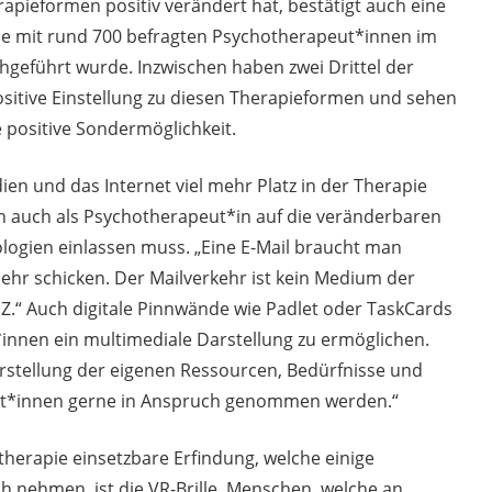
apieformen positiv verändert hat, bestätigt auch eine
lyse mit rund 700 befragten Psychotherapeut*innen im
geführt wurde. Inzwischen haben zwei Drittel der
sitive Einstellung zu diesen Therapieformen und sehen
e positive Sondermöglichkeit.
ien und das Internet viel mehr Platz in der Therapie
h auch als Psychotherapeut*in auf die veränderbaren
ogien einlassen muss. „Eine E-Mail braucht man
hr schicken. Der Mailverkehr ist kein Medium der
Z.“ Auch digitale Pinnwände wie Padlet oder TaskCards
innen ein multimediale Darstellung zu ermöglichen.
arstellung der eigenen Ressourcen, Bedürfnisse und
nt*innen gerne in Anspruch genommen werden.“
otherapie einsetzbare Erfindung, welche einige
 nehmen, ist die VR-Brille. Menschen, welche an