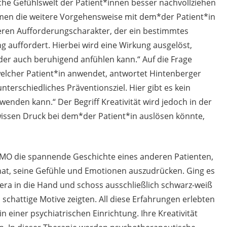
iche Gefühlswelt der Patient*innen besser nachvollziehen
en die weitere Vorgehensweise mit dem*der Patient*in
deren Aufforderungscharakter, der ein bestimmtes
ng auffordert. Hierbei wird eine Wirkung ausgelöst,
oder auch beruhigend anfühlen kann.“ Auf die Frage
lcher Patient*in anwendet, antwortet Hintenberger
unterschiedliches Präventionsziel. Hier gibt es kein
nden kann.“ Der Begriff Kreativität wird jedoch in der
issen Druck bei dem*der Patient*in auslösen könnte,
SUMO die spannende Geschichte eines anderen Patienten,
n hat, seine Gefühle und Emotionen auszudrücken. Ging es
era in die Hand und schoss ausschließlich schwarz-weiß
hattige Motive zeigten. All diese Erfahrungen erlebten
n einer psychiatrischen Einrichtung. Ihre Kreativität