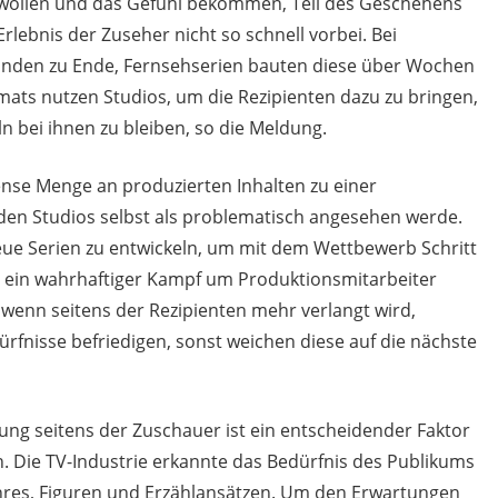
 wollen und das Gefühl bekommen, Teil des Geschehens
Erlebnis der Zuseher nicht so schnell vorbei. Bei
tunden zu Ende, Fernsehserien bauten diese über Wochen
mats nutzen Studios, um die Rezipienten dazu zu bringen,
ln bei ihnen zu bleiben, so die Meldung.
ense Menge an produzierten Inhalten zu einer
den Studios selbst als problematisch angesehen werde.
e Serien zu entwickeln, um mit dem Wettbewerb Schritt
 ein wahrhaftiger Kampf um Produktionsmitarbeiter
 wenn seitens der Rezipienten mehr verlangt wird,
fnisse befriedigen, sonst weichen diese auf die nächste
ung seitens der Zuschauer ist ein entscheidender Faktor
. Die TV-Industrie erkannte das Bedürfnis des Publikums
enres, Figuren und Erzählansätzen. Um den Erwartungen