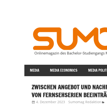
Zum
Inhalt
springen
Onlinemagazin des Bachelor-Studiengang
SUMOmag
MEDIA
MEDIA ECONOMICS
MEDIA POLIT
ZWISCHEN ANGEBOT UND NACHF
VON FERNSEHSERIEN BEEINTRÄ
4. Dezember 2023
Sumomag Redaktion