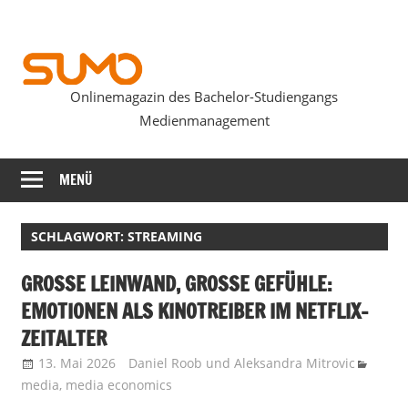
Zum
Inhalt
springen
Onlinemagazin des Bachelor-Studiengangs
SUMOmag
Medienmanagement
MENÜ
SCHLAGWORT:
STREAMING
GROSSE LEINWAND, GROSSE GEFÜHLE: EM
OTIONEN ALS KINOTREIBER IM NETFLIX-ZE
ITALTER
13. Mai 2026
Daniel Roob
und
Aleksandra Mitrovic
media
,
media economics