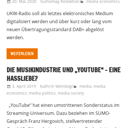
20. Mai 2020
Sumomag Redaktion
media economics
UKW-Radio soll als letztes elektronisches Medium
digitalisiert werden und über kurz oder lang vom
neuen Übertragungsstandard DAB+ abgelöst
werden.
WEITERLESEN
DIE MUSIKINDUSTRIE UND „YOUTUBE“ – EINE
HASSLIEBE?
3. April 2019
Kathrin Weinkogl
media
,
media
economics
,
media politics
,
media society
„YouTube“ hat einen umstrittenen Sonderstatus im
Streaming-Universum. Dazu beziehen im SUMO-
Gespräch Franz Hergovich, stellvertretender