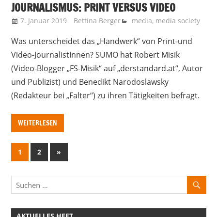
JOURNALISMUS: PRINT VERSUS VIDEO
7. Januar 2019
Bettina Berger
media
,
media society
Was unterscheidet das „Handwerk“ von Print-und
Video-JournalistInnen? SUMO hat Robert Misik
(Video-Blogger „FS-Misik“ auf „derstandard.at“, Autor
und Publizist) und Benedikt Narodoslawsky
(Redakteur bei „Falter“) zu ihren Tätigkeiten befragt.
WEITERLESEN
Seitennummerierung
Nächste
1
2
»
Beiträge
der
Beiträge
AKTUELLES HEFT