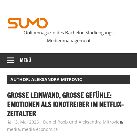
Zum
Inhalt
springen
Onlinemagazin des Bachelor-Studiengangs
SUMOmag
Medienmanagement
MENÜ
AUTHOR: ALEKSANDRA MITROVIC
GROSSE LEINWAND, GROSSE GEFÜHLE: EM
OTIONEN ALS KINOTREIBER IM NETFLIX-ZE
ITALTER
13. Mai 2026
Daniel Roob
und
Aleksandra Mitrovic
media
,
media economics