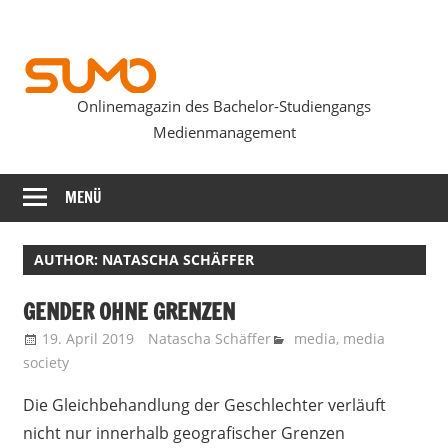
Zum
Inhalt
springen
Onlinemagazin des Bachelor-Studiengangs
SUMOmag
Medienmanagement
MENÜ
AUTHOR: NATASCHA SCHÄFFER
GENDER OHNE GRENZEN
19. April 2019
Natascha Schäffer
media
,
media
society
Die Gleichbehandlung der Geschlechter verläuft
nicht nur innerhalb geografischer Grenzen