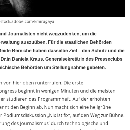
: stock.adobe.com/kmiragaya
n und Journalisten nicht wegzudenken, um die
erwaltung auszuüben. Für die staatlichen Behörden
Beide Bereiche haben dasselbe Ziel – den Schutz und die
r.in Daniela Kraus, Generalsekretärin
des Presseclubs
eichische
Behörden
um Stellungnahme gebeten.
n von hier oben runterrufen. Die erste
ongress beginnt in wenigen Minuten und die meisten
oder studieren das Programmheft. Auf der erhöhten
annt den Beginn ab. Nun macht sich eine hellgrüne
r Podiumsdiskussion „Nix ist fix“, auf den Weg zur Bühne.
rung des Journalismus’ durch technologische und