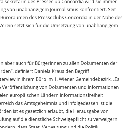
eralsekretärin des Presseclub Concordia wird sie immer
ung von unabhängigem Journalismus konfrontiert. Seit
en Büroräumen des Presseclubs Concordia in der Nähe des
Verein setzt sich für die Umsetzung von unabhängigem
nen aber auch für BürgerInnen zu allen Dokumenten der
den“, definiert Daniela Kraus den Begriff
nterview in ihrem Büro im 1. Wiener Gemeindebezirk. „Es
se Veröffentlichung von Dokumenten und Informationen
vielen europäischen Ländern Informationsfreiheit
terreich das Amtsgeheimnis und infolgedessen ist die
örden ist es gesetzlich erlaubt, die Herausgabe von
ng auf die dienstliche Schweigepflicht zu verweigern.
ondern, dass Staat, Verwaltung und die Politik