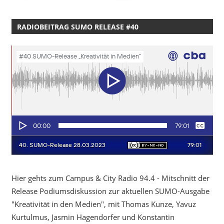
RADIOBEITRAG SUMO RELEASE #40
Hier gehts zum Campus & City Radio 94.4 - Mitschnitt der
Release Podiumsdiskussion zur aktuellen SUMO-Ausgabe
"Kreativität in den Medien", mit Thomas Kunze, Yavuz
Kurtulmus, Jasmin Hagendorfer und Konstantin