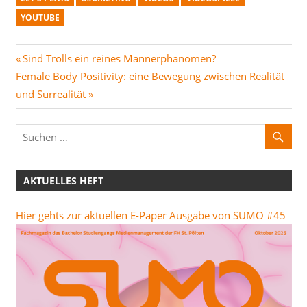
YOUTUBE
Beitragsnavigation
Vorheriger
Sind Trolls ein reines Männerphänomen?
Nächster
Beitrag:
Female Body Positivity: eine Bewegung zwischen Realität
Beitrag:
und Surrealität
AKTUELLES HEFT
Hier gehts zur aktuellen E-Paper Ausgabe von SUMO #45