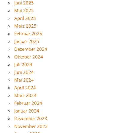
Juni 2025
Mai 2025
April 2025
März 2025
Februar 2025
Januar 2025
Dezember 2024
Oktober 2024
Juli 2024
Juni 2024
Mai 2024
April 2024
März 2024
Februar 2024
Januar 2024
Dezember 2023
November 2023