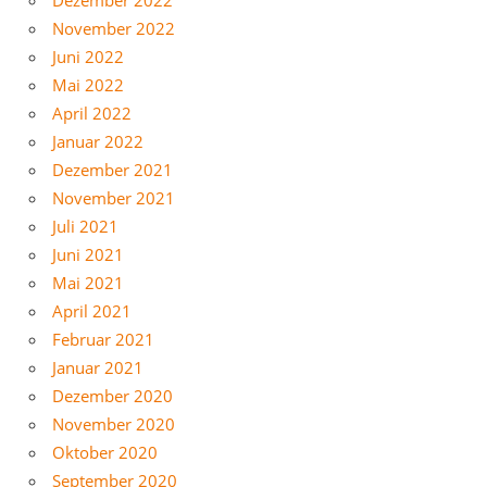
Dezember 2022
November 2022
Juni 2022
Mai 2022
April 2022
Januar 2022
Dezember 2021
November 2021
Juli 2021
Juni 2021
Mai 2021
April 2021
Februar 2021
Januar 2021
Dezember 2020
November 2020
Oktober 2020
September 2020