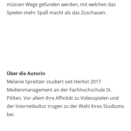
müssen Wege gefunden werden, mit welchen das
Spielen mehr Spaß macht als das Zuschauen.
Über die Autorin
Melanie Spreitzer studiert seit Herbst 2017
Medienmanagement an der Fachhochschule St.
Pölten. Vor allem ihre Affinität zu Videospielen und
der Internetkultur trugen zu der Wahl ihres Studiums
bei.