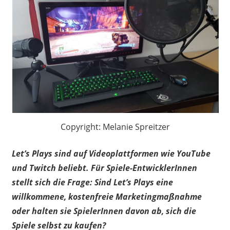
Copyright: Melanie Spreitzer
Let’s Plays sind auf Videoplattformen wie YouTube
und Twitch beliebt. Für Spiele-EntwicklerInnen
stellt sich die Frage: Sind Let’s Plays eine
willkommene, kostenfreie Marketingmaßnahme
oder halten sie SpielerInnen davon ab, sich die
Spiele selbst zu kaufen?