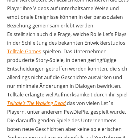
Player ihre Videos auf unterhaltsame Weise und
emotionale Ereignisse können in der parasozialen
Beziehung gemeinsam erlebt werden.
Es stellt sich auch die Frage, welche Rolle Let’s Plays
in der Schließung des bekannten Entwicklerstudios
Telltale Games
spielten. Das Unternehmen
produzierte Story-Spiele, in denen geringfügige
Entscheidungen getroffen werden konnten, die sich
allerdings nicht auf die Geschichte auswirken und
nur minimale Änderungen in Dialogen bewirkten.
Telltale erlangte viel Aufmerksamkeit durch ihr Spiel
Telltale‘s The Walking Dead
,
das von vielen Let`s
Playern, unter anderem PewDiePie, gespielt wurde.
Die darauffolgenden Spiele des Unternehmens
boten neue Geschichten aber keine spielerischen
Änderungen und waren ebenfalls auf YouTube weit