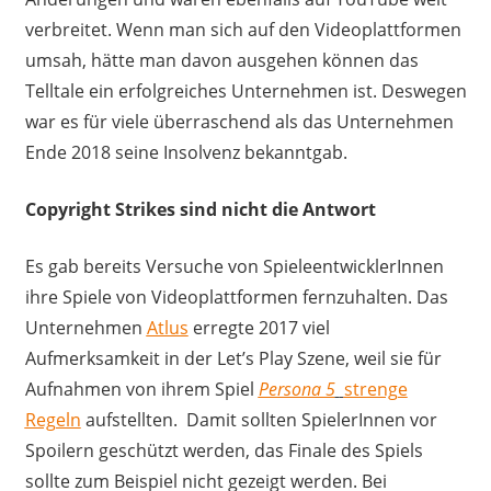
verbreitet. Wenn man sich auf den Videoplattformen
umsah, hätte man davon ausgehen können das
Telltale ein erfolgreiches Unternehmen ist. Deswegen
war es für viele überraschend als das Unternehmen
Ende 2018 seine Insolvenz bekanntgab.
Copyright Strikes sind nicht die Antwort
Es gab bereits Versuche von SpieleentwicklerInnen
ihre Spiele von Videoplattformen fernzuhalten. Das
Unternehmen
Atlus
erregte 2017 viel
Aufmerksamkeit in der Let’s Play Szene, weil sie für
Aufnahmen von ihrem Spiel
Persona 5
strenge
Regeln
aufstellten. Damit sollten SpielerInnen vor
Spoilern geschützt werden, das Finale des Spiels
sollte zum Beispiel nicht gezeigt werden. Bei