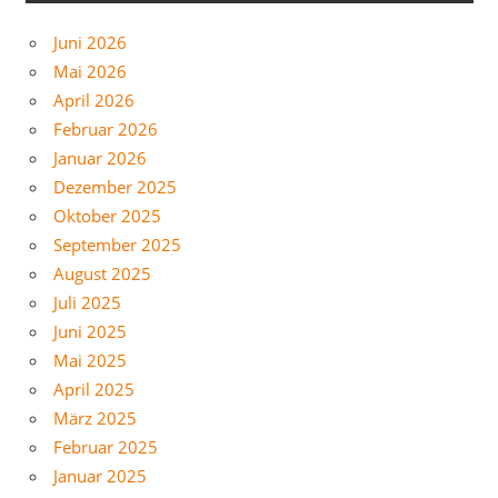
Juni 2026
Mai 2026
April 2026
Februar 2026
Januar 2026
Dezember 2025
Oktober 2025
September 2025
August 2025
Juli 2025
Juni 2025
Mai 2025
April 2025
März 2025
Februar 2025
Januar 2025