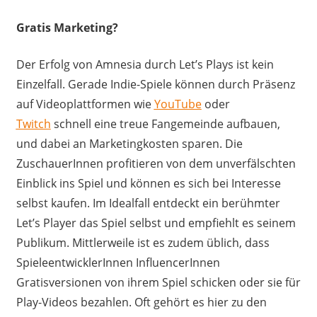
Gratis Marketing?
Der Erfolg von Amnesia durch Let’s Plays ist kein
Einzelfall. Gerade Indie-Spiele können durch Präsenz
auf Videoplattformen wie
YouTube
oder
Twitch
schnell eine treue Fangemeinde aufbauen,
und dabei an Marketingkosten sparen. Die
ZuschauerInnen profitieren von dem unverfälschten
Einblick ins Spiel und können es sich bei Interesse
selbst kaufen. Im Idealfall entdeckt ein berühmter
Let’s Player das Spiel selbst und empfiehlt es seinem
Publikum. Mittlerweile ist es zudem üblich, dass
SpieleentwicklerInnen InfluencerInnen
Gratisversionen von ihrem Spiel schicken oder sie für
Play-Videos bezahlen. Oft gehört es hier zu den