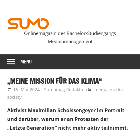
Zum
Inhalt
springen
Onlinemagazin des Bachelor-Studiengangs
SUMOmag
Medienmanagement
MENÜ
„MEINE MISSION FÜR DAS KLIMA“
15. Mai 2024
Sumomag Redaktion
media
,
media
society
Aktivist Maximilian Schoissengeyer im Portrait –
und darüber, warum er an Protesten der
„Letzte Generation“ nicht mehr aktiv teilnimmt.