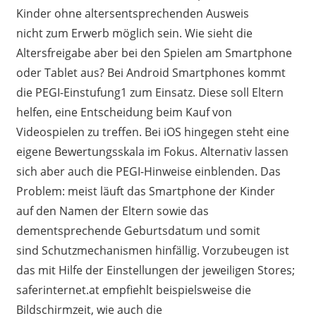
Kinder
ohne
altersentsprechenden
Ausweis
nicht
zum Erwerb möglich sein
. Wie sieht die
Altersfreigabe
aber
bei
den
Spielen
am Smartphone
oder Tablet aus? Bei Android Smartphones kommt
die PEGI-Einstufung
1
zum
Einsatz. Diese soll Eltern
helfen
,
eine Entscheidung beim Kauf von
Videospielen zu treffen. Bei
i
O
S
hingegen steht eine
eigene Bewertungsskal
a
im Fokus
.
A
lternativ lassen
sich aber auch die PEGI-Hinweise einblenden.
Das
Problem
: meist läuft das Smartphone der Kinder
auf
den
Namen
der Eltern
sowie
das
dementsprechende Geburtsdatum und somit
sind
Schutzmechanismen
hinfällig.
Vor
zu
beugen
ist
das
mit Hilfe der Einstellungen der jeweiligen Stores;
saferinternet.at empfiehlt beispielsweise die
Bildschirmzeit, wie auch die