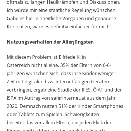
oftmals zu langen Heulkrämpfen
und Diskussionen
.
Ich würde mir eine staatliche Reg
elung
wünschen.
G
ä
be es hier einheitliche Vorgaben und genauere
Kontrollen
,
wäre es definitiv einfacher für mich
“.
Nutzungsverhalten der Allerjüngsten
Mit diesem Problem ist Elfriede K.
in
Österreich
nicht
allein
e
.
35
%
der Eltern
von 0-6-
jährigen
wünschen sich
, dass ihre Kinder weniger
Zeit mit digitalen
bzw.
internetfäh
i
gen Geräten
verbringen
,
ergab
eine Studie der IFES, ÖIAT und der
ISPA im Auftrag von saferinternet.at aus dem Jahr
2020.
Demnach nutzen 51
%
der Kinder Smartphones
oder Tablets zum
S
pielen.
Schwierigkeiten
bereitet
das vor allem Eltern, die jeden Klick der
Kinder beobachten, ob der Inhalt tatsächlich