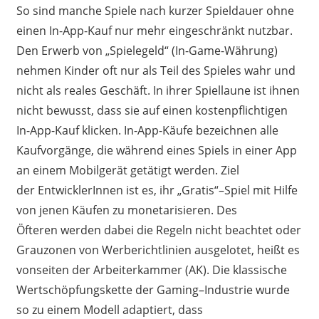
So sind manche Spiele nach kurzer Spieldauer ohne
einen In-App-Kauf
nur mehr eingeschränkt nutzbar
.
Den Erwerb von „Spielegeld“ (In-Game-Währung)
nehmen Kinder oft
nur
als Teil des Spiel
e
s wahr und
nicht als reales Geschäft. In ihrer Spiellaune ist ihnen
nicht bewusst, dass sie auf einen kostenpflichtigen
In-App-Kauf klicken.
In-App-Käufe bezeichnen alle
Kaufvorgänge, die während eines Spiels in einer App
an einem Mobilgerät getätigt werden.
Ziel
der
EntwicklerInnen
ist es
,
ihr „
G
ratis“
–
Spiel mit Hilfe
von jenen Käufen zu
monetarisieren
.
Des
Öfteren
werden dabei die
R
egeln nicht beachtet oder
Grauzonen von Werberichtlinien ausgelotet, heißt es
von
s
eiten der Arbeiterkammer
(AK)
.
Die klassische
Wertschöpfungskette
der Gaming
–
Industrie wurde
so
zu einem Modell
adaptiert
, dass