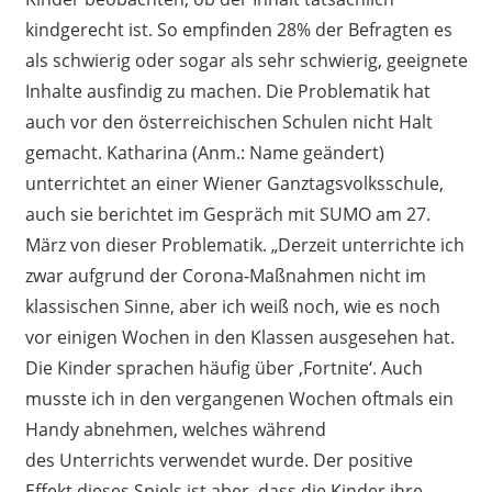
kindgerecht ist. So empfinden 28
%
der Befragten es
als schwierig oder sogar als sehr schwierig
,
geeignete
Inhalte ausfindig zu machen.
Die Problematik hat
auch
vor
den
österreichischen
Schulen nicht Halt
gemacht.
Katharina
(
Anm.:
Name geändert)
unterrichtet
a
n einer Wiener Ganztagsvolksschule,
auch sie berichtet
im Gespräch mit SUMO
am 27.
März von
d
ieser
Problematik. „Derzeit unterrichte ich
zwar
aufgrund der
Corona
-Maßnahmen
nicht im
klassischen Sinne
, aber ich weiß noch
,
wie es noch
vor einigen Wochen in den Klassen
ausgesehen hat
.
Die Kinder spr
achen
häufig
über
‚
Fortnite
‘
. Auch
musste ich in den vergangenen Wochen
oftmals
ein
Handy abnehmen,
welches
während
de
s
Unterricht
s
verwendet wurde. Der positive
Effekt
dieses
Spiel
s
ist aber, dass die Kinder ihre