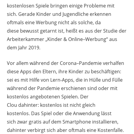
kostenlosen Spiele
bringen einige Probleme
mit
sich
.
Gerade
Kinder und Jugendliche erkennen
oftmals eine Werbung nicht als solche
,
da
diese
bewusst
getarnt
ist
, heißt es aus
der
Studie der
Arbeiterkammer „Kinder
&
Online
–
Werbung“ aus
dem Jahr 2019.
Vor allem
während
der Corona
–
Pandemie verhalfen
diese Apps
den Eltern
,
ihre Kinder zu beschäfti
gen
:
s
ei es mit Hilfe von Lern-Apps, die in Hülle und Fülle
während der Pandemie erschienen sind oder mit
kostenlos angebotenen Spielen. Der
Cl
ou
dahinter
:
k
ostenlos
ist nicht gleich
kostenlos.
D
as Spiel oder die Anwendung lässt
sich
zwar
gratis
auf dem Smartphone
installieren,
dahinter verbirgt sich aber oft
mals
eine Kostenfalle.