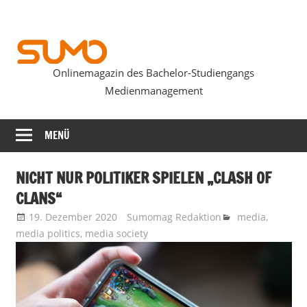
Zum
Inhalt
springen
Onlinemagazin des Bachelor-Studiengangs
SUMOmag
Medienmanagement
MENÜ
NICHT NUR POLITIKER SPIELEN „CLASH OF
CLANS“
19. Dezember 2020
Sumomag Redaktion
media
,
media politics
,
media society