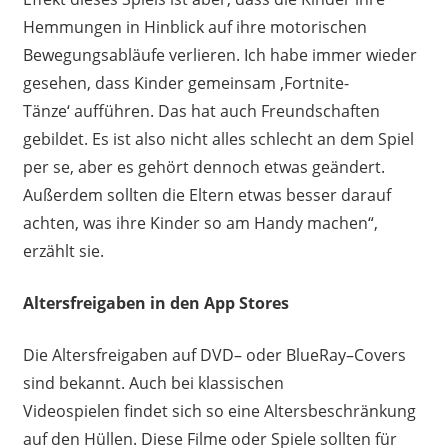
Hemmungen
i
n
Hinblick auf ihre motorischen
Bewegung
sabläufe
verlieren. Ich habe immer wieder
gesehen,
dass
Kinder gemeinsam
‚
Fortnite
-
Tänze
‘
aufführen
.
Das hat auch Freundschaften
gebildet.
Es ist also nicht alles schlecht an dem Spiel
per se, aber es gehört dennoch etwas
geändert
.
Außerdem sollten die Eltern etwas besser darauf
achten, was
ihre
Kinder so am Handy machen“,
erzählt sie
.
Altersfreigaben in den App Stores
Die
Altersfreigaben
auf
DVD
–
oder
BlueRay
–
Cover
s
sind bekannt
. Auch bei klassischen
Videospiel
en
findet sich so eine Altersbeschränkung
auf den Hüllen
. Diese
Filme oder Spiele
sollten
für