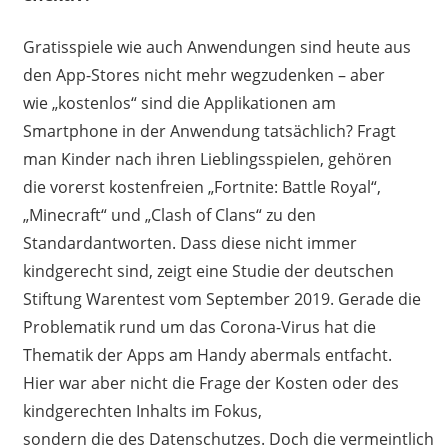
Gratis
s
piele
wie auch Anwendungen sind
heute
aus
den App-Stores nicht mehr wegzudenken – aber
wie
„
kostenlos
“
sind die Applikationen am
Smartphone
in der Anwendung
tatsächlich?
Fragt
man Kinder nach ihren Lieblingsspielen, gehören
die
vorerst kostenfreien
„
Fortnite
: Battle Royal“,
„Minecraft“ und „
Clash
of
Clans“ zu den
Standardantworten. Das
s
diese nicht immer
kindgerecht sind
,
zeigt eine Studie der deutschen
Stiftung Warentest
vo
m September 2019.
Gerade die
Problematik rund um
d
as
Cor
ona
-Virus
hat die
Thematik der Apps am Handy abermals entfacht.
Hier war aber nicht die Frage der Kosten
oder des
kindgerechten
Inhalts
im Fokus,
sondern
die
de
s
Datenschutz
es
.
Doch
die
vermeintlich