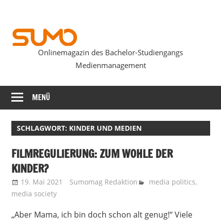
Zum
Inhalt
springen
Onlinemagazin des Bachelor-Studiengangs
SUMOmag
Medienmanagement
MENÜ
SCHLAGWORT:
KINDER UND MEDIEN
FILMREGULIERUNG: ZUM WOHLE DER
KINDER?
19. Mai 2021
Sumomag Redaktion
media politics
,
media society
„Aber Mama, ich bin doch schon alt genug!“ Viele