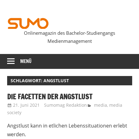
Zum
Inhalt
springen
Onlinemagazin des Bachelor-Studiengangs
SUMOmag
Medienmanagement
MENÜ
SCHLAGWORT:
ANGSTLUST
DIE FACETTEN DER ANGSTLUST
21. Juni 2021
Sumomag Redaktion
media
,
media
society
Angstlust kann in etlichen Lebenssituationen erlebt
werden.