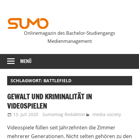
Zum
Inhalt
springen
Onlinemagazin des Bachelor-Studiengangs
SUMOmag
Medienmanagement
MENÜ
SCHLAGWORT:
BATTLEFIELD
GEWALT UND KRIMINALITÄT IN
VIDEOSPIELEN
13. Juli 2020
Sumomag Redaktion
media society
Videospiele füllen seit Jahrzehnten die Zimmer
mehrerer Generationen. Nicht selten gehören zu den