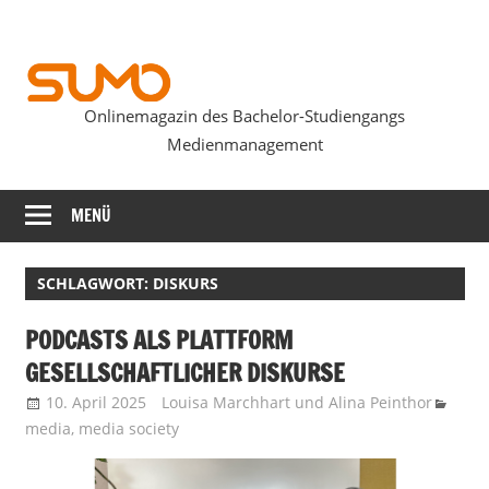
Zum
Inhalt
springen
Onlinemagazin des Bachelor-Studiengangs
SUMOmag
Medienmanagement
MENÜ
SCHLAGWORT:
DISKURS
PODCASTS ALS PLATTFORM
GESELLSCHAFTLICHER DISKURSE
10. April 2025
Louisa Marchhart
und
Alina Peinthor
media
,
media society