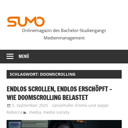
Zum
Inhalt
springen
Onlinemagazin des Bachelor-Studiengangs
SUMOmag
Medienmanagement
MENÜ
SCHLAGWORT:
DOOMSCROLLING
ENDLOS SCROLLEN, ENDLOS ERSCHÖPFT –
WIE DOOMSCROLLING BELASTET
5. September 2025
Geiselhofer Emma
und
Geppl
Rebecca
media
,
media society