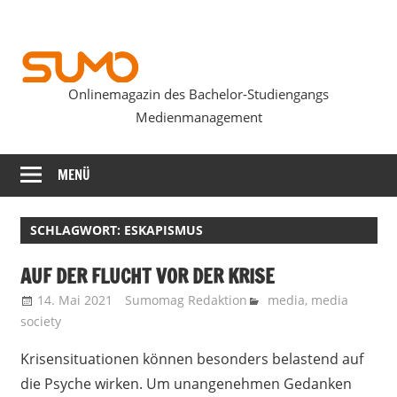
Zum
Inhalt
springen
Onlinemagazin des Bachelor-Studiengangs
SUMOmag
Medienmanagement
MENÜ
SCHLAGWORT:
ESKAPISMUS
AUF DER FLUCHT VOR DER KRISE
14. Mai 2021
Sumomag Redaktion
media
,
media
society
Krisensituationen können besonders belastend auf
die Psyche wirken. Um unangenehmen Gedanken