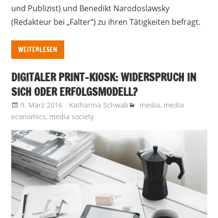
und Publizist) und Benedikt Narodoslawsky
(Redakteur bei „Falter“) zu ihren Tätigkeiten befragt.
WEITERLESEN
DIGITALER PRINT-KIOSK: WIDERSPRUCH IN
SICH ODER ERFOLGSMODELL?
9. März 2016
Katharina Schwab
media
,
media
economics
,
media society