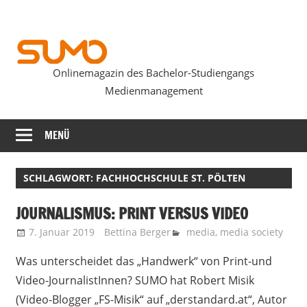
Zum
Inhalt
springen
Onlinemagazin des Bachelor-Studiengangs
SUMOmag
Medienmanagement
MENÜ
SCHLAGWORT:
FACHHOCHSCHULE ST. PÖLTEN
JOURNALISMUS: PRINT VERSUS VIDEO
7. Januar 2019
Bettina Berger
media
,
media society
Was unterscheidet das „Handwerk“ von Print-und
Video-JournalistInnen? SUMO hat Robert Misik
(Video-Blogger „FS-Misik“ auf „derstandard.at“, Autor