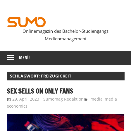
Zum
Inhalt
springen
Onlinemagazin des Bachelor-Studiengangs
SUMOmag
Medienmanagement
MENÜ
SCHLAGWORT:
FREIZÜGIGKEIT
SEX SELLS ON ONLY FANS
29. April 2023
Sumomag Redaktion
media
,
media
economics