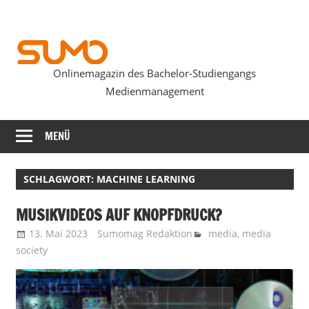
Zum
Inhalt
springen
Onlinemagazin des Bachelor-Studiengangs
SUMOmag
Medienmanagement
MENÜ
SCHLAGWORT:
MACHINE LEARNING
MUSIKVIDEOS AUF KNOPFDRUCK?
13. Mai 2023
Sumomag Redaktion
media
,
media
society