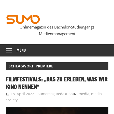
Zum
Inhalt
springen
Onlinemagazin des Bachelor-Studiengangs
SUMOmag
Medienmanagement
MENÜ
SCHLAGWORT:
PREMIERE
FILMFESTIVALS: „DAS ZU ERLEBEN, WAS WIR
KINO NENNEN“
18. April 2022
Sumomag Redaktion
media
,
media
society