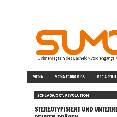
Zum
Inhalt
springen
Onlinemagazin des Bachelor-Studiengang
SUMOmag
MEDIA
MEDIA ECONOMICS
MEDIA POLIT
SCHLAGWORT:
REVOLUTION
STEREOTYPISIERT UND UNTERR