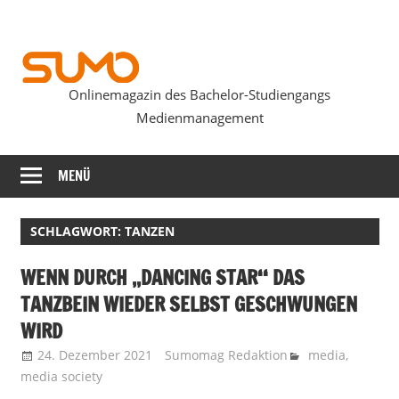
Zum
Inhalt
springen
Onlinemagazin des Bachelor-Studiengangs
SUMOmag
Medienmanagement
MENÜ
SCHLAGWORT:
TANZEN
WENN DURCH ,,DANCING STAR‘‘ DAS
TANZBEIN WIEDER SELBST GESCHWUNGEN
WIRD
24. Dezember 2021
Sumomag Redaktion
media
,
media society